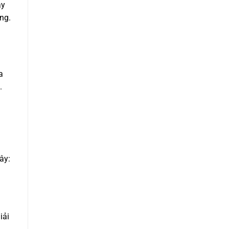
ày
ng.
a
.
ây:
iải