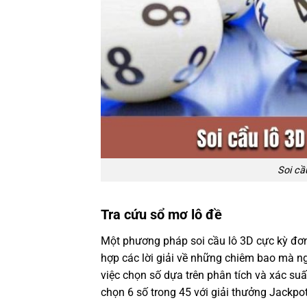
Soi cầ
Tra cứu sổ mơ lô đề
Một phương pháp soi cầu lô 3D cực kỳ đơn g
hợp các lời giải về những chiêm bao mà n
việc chọn số dựa trên phân tích và xác suấ
chọn 6 số trong 45 với giải thưởng Jackpo