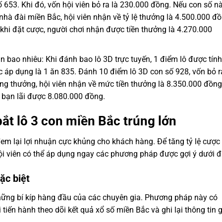
 653. Khi đó, vốn hội viên bỏ ra là 230.000 đồng. Nếu con số n
nhà đài miền Bắc, hội viên nhận về tỷ lệ thưởng là 4.500.000 đồ
 khi đặt cược, người chơi nhận được tiền thưởng là 4.270.000
n bao nhiêu: Khi đánh bao lô 3D trực tuyến, 1 điểm lô được tính
c áp dụng là 1 ăn 835. Đánh 10 điểm lô 3D con số 928, vốn bỏ r
úng thưởng, hội viên nhận về mức tiền thưởng là 8.350.000 đồng
, bạn lãi được 8.080.000 đồng.
bắt lô 3 con miền Bắc trúng lớn
em lại lợi nhuận cực khủng cho khách hàng. Để tăng tỷ lệ cược
hội viên có thể áp dụng ngay các phương pháp được gợi ý dưới đ
ặc biệt
 những bí kíp hàng đầu của các chuyên gia. Phương pháp này có
tiến hành theo dõi kết quả xổ số miền Bắc và ghi lại thông tin g