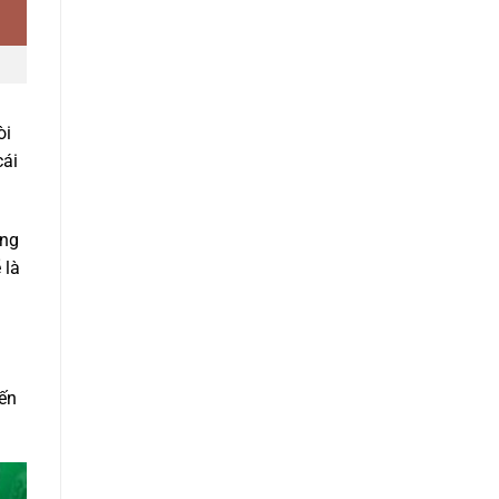
òi
cái
ờng
 là
yến