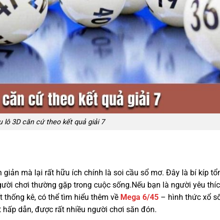
u lô 3D căn cứ theo kết quả giải 7
iản mà lại rất hữu ích chính là soi cầu sổ mơ. Đây là bí kíp tổ
gười chơi thường gặp trong cuộc sống.Nếu bạn là người yêu thí
t thống kê, có thể tìm hiểu thêm về
Mega 6/45
– hình thức xổ s
t hấp dẫn, được rất nhiều người chơi săn đón.