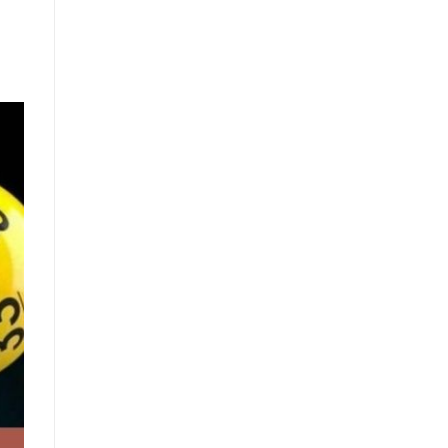
60
20
Số
Số
–
Hữu
Bật
Ích
Mí
Nhất
Cách
2025
Chốt
Số
Lô
Đề
Bất
Bại
2025