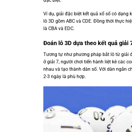
đặc biệt.
Ví dụ, giải đặc biệt kết quả xổ số có dạng 
lô 3D gồm ABC và CDE. Đồng thời thực hiện
là CBA và EDC.
Đoán lô 3D dựa theo kết quả giải 
Tương tự như phương pháp bắt lô từ giải đặ
ở giải 7, người chơi tiến hành liệt kê các 
nhau và tạo thành dàn số. Với dàn ngắn ch
2-3 ngày là phù hợp.